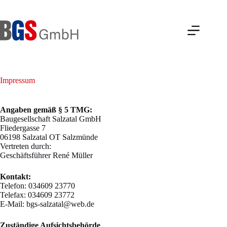
Zum
Inhalt
springen
Impressum
Angaben gemäß § 5 TMG:
Baugesellschaft Salzatal GmbH
Fliedergasse 7
06198 Salzatal OT Salzmünde
Vertreten durch:
Geschäftsführer René Müller
Kontakt:
Telefon: 034609 23770
Telefax: 034609 23772
E-Mail: bgs-salzatal@web.de
Zuständige Aufsichtsbehörde